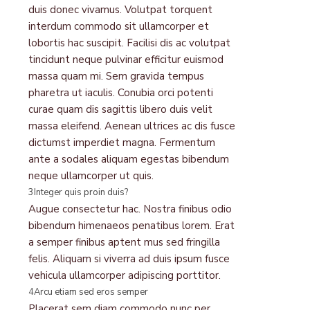
duis donec vivamus. Volutpat torquent
interdum commodo sit ullamcorper et
lobortis hac suscipit. Facilisi dis ac volutpat
tincidunt neque pulvinar efficitur euismod
massa quam mi. Sem gravida tempus
pharetra ut iaculis. Conubia orci potenti
curae quam dis sagittis libero duis velit
massa eleifend. Aenean ultrices ac dis fusce
dictumst imperdiet magna. Fermentum
ante a sodales aliquam egestas bibendum
neque ullamcorper ut quis.
3
Integer quis proin duis?
Augue consectetur hac. Nostra finibus odio
bibendum himenaeos penatibus lorem. Erat
a semper finibus aptent mus sed fringilla
felis. Aliquam si viverra ad duis ipsum fusce
vehicula ullamcorper adipiscing porttitor.
4
Arcu etiam sed eros semper
Placerat sem diam commodo nunc per