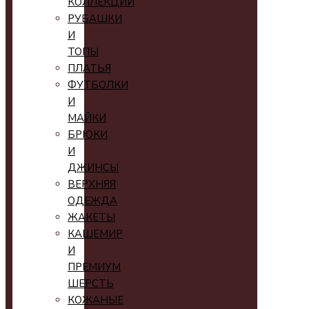
КОЛЛЕКЦИИ
РУБАШКИ
И
ТОПЫ
ПЛАТЬЯ
ФУТБОЛКИ
И
МАЙКИ
БРЮКИ
И
ДЖИНСЫ
ВЕРХНЯЯ
ОДЕЖДА
ЖАКЕТЫ
КАШЕМИР
И
ПРЕМИУМ
ШЕРСТЬ
КОЖАНЫЕ