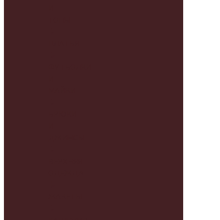
И
ТОПЫ
ПЛАТЬЯ
ФУТБОЛКИ
И
МАЙКИ
БРЮКИ
И
ДЖИНСЫ
ВЕРХНЯЯ
ОДЕЖДА
ЖАКЕТЫ