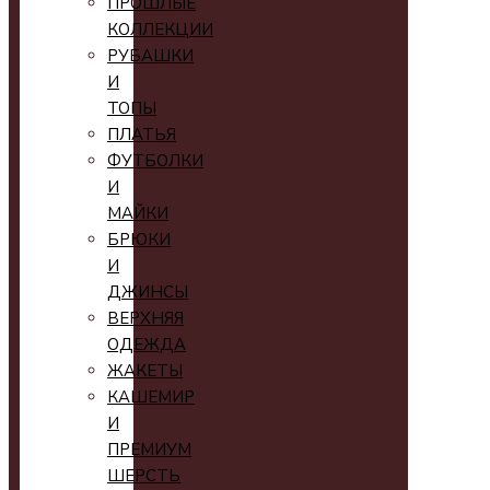
ПРОШЛЫЕ
КОЛЛЕКЦИИ
РУБАШКИ
И
ТОПЫ
ПЛАТЬЯ
ФУТБОЛКИ
И
МАЙКИ
БРЮКИ
И
ДЖИНСЫ
ВЕРХНЯЯ
ОДЕЖДА
ЖАКЕТЫ
КАШЕМИР
И
ПРЕМИУМ
ШЕРСТЬ