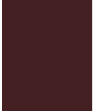
И
ТОПЫ
ПЛАТЬЯ
ФУТБОЛКИ
И
МАЙКИ
БРЮКИ
И
ДЖИНСЫ
ВЕРХНЯЯ
ОДЕЖДА
ЖАКЕТЫ