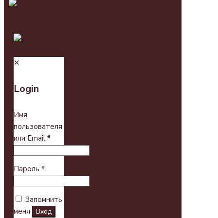
✕
Login
Имя
пользователя
или Email
*
Пароль
*
Запомнить
меня
Вход