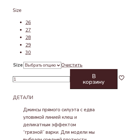
Size
26
27
28
29
30
Size
Очистить
В
Количество
корзину
товара
ДЖИНСЫ
ДЕТАЛИ
С
ЭФФЕКТОМ
Джинсы прямого силуэта с едва
ГРЯЗНОЙ
уловимой линией клеш и
ВАРКИ
деликатным эффектом
“грязной” варки. Для модели мы
выбрали средней плотности