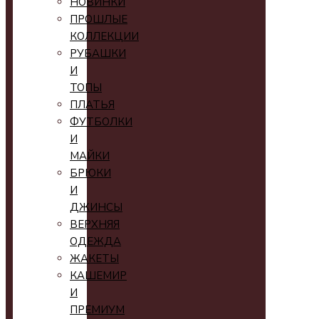
НОВИНКИ
ПРОШЛЫЕ
КОЛЛЕКЦИИ
РУБАШКИ
И
ТОПЫ
ПЛАТЬЯ
ФУТБОЛКИ
И
МАЙКИ
БРЮКИ
И
ДЖИНСЫ
ВЕРХНЯЯ
ОДЕЖДА
ЖАКЕТЫ
КАШЕМИР
И
ПРЕМИУМ