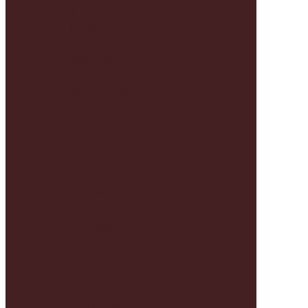
И
ТОПЫ
ПЛАТЬЯ
ФУТБОЛКИ
И
МАЙКИ
БРЮКИ
И
ДЖИНСЫ
ВЕРХНЯЯ
ОДЕЖДА
ЖАКЕТЫ