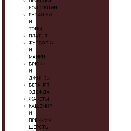
ПРОШЛЫЕ
КОЛЛЕКЦИИ
РУБАШКИ
И
ТОПЫ
ПЛАТЬЯ
ФУТБОЛКИ
И
МАЙКИ
БРЮКИ
И
ДЖИНСЫ
ВЕРХНЯЯ
ОДЕЖДА
ЖАКЕТЫ
КАШЕМИР
И
ПРЕМИУМ
ШЕРСТЬ