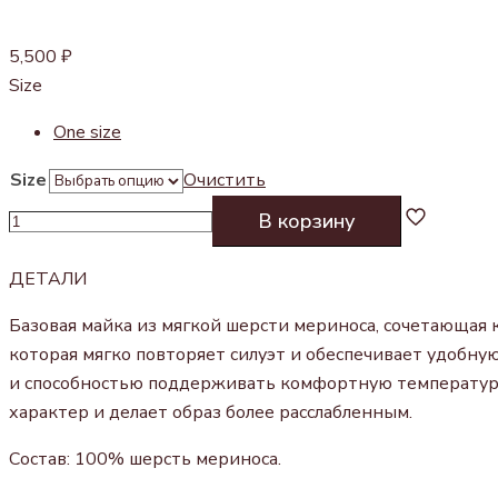
5,500
₽
Size
One size
Size
Очистить
Количество
В корзину
товара
МАЙКА
ДЕТАЛИ
ИЗ
Базовая майка из мягкой шерсти мериноса, сочетающая
ШЕРСТИ
которая мягко повторяет силуэт и обеспечивает удобну
БЕЖЕВАЯ
и способностью поддерживать комфортную температуру 
характер и делает образ более расслабленным.
Состав: 100% шерсть мериноса.