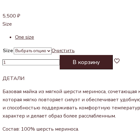
5,500
₽
Size
One size
Size
Очистить
Количество
В корзину
товара
МАЙКА
ДЕТАЛИ
ИЗ
Базовая майка из мягкой шерсти мериноса, сочетающая
ШЕРСТИ
которая мягко повторяет силуэт и обеспечивает удобну
СЕРАЯ
и способностью поддерживать комфортную температуру 
характер и делает образ более расслабленным.
Состав: 100% шерсть мериноса.