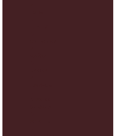
И
ТОПЫ
ПЛАТЬЯ
ФУТБОЛКИ
И
МАЙКИ
БРЮКИ
И
ДЖИНСЫ
ВЕРХНЯЯ
ОДЕЖДА
ЖАКЕТЫ