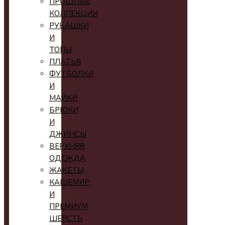
ПРОШЛЫЕ
КОЛЛЕКЦИИ
РУБАШКИ
И
ТОПЫ
ПЛАТЬЯ
ФУТБОЛКИ
И
МАЙКИ
БРЮКИ
И
ДЖИНСЫ
ВЕРХНЯЯ
ОДЕЖДА
ЖАКЕТЫ
КАШЕМИР
И
ПРЕМИУМ
ШЕРСТЬ