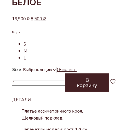
БЕЛОЕ
16,900
₽
8,500
₽
Size
S
M
L
Size
Очистить
В
Количество
корзину
товара
ПЛАТЬЕ-
ДЕТАЛИ
ПАЙЕТКИ
БЕЛОЕ
Платье ассиметричного кроя.
Шелковый подклад.
Параметры модели: рост 176см,