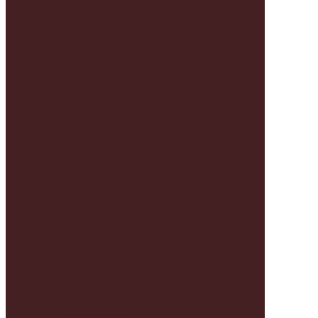
И
ТОПЫ
ПЛАТЬЯ
ФУТБОЛКИ
И
МАЙКИ
БРЮКИ
И
ДЖИНСЫ
ВЕРХНЯЯ
ОДЕЖДА
ЖАКЕТЫ