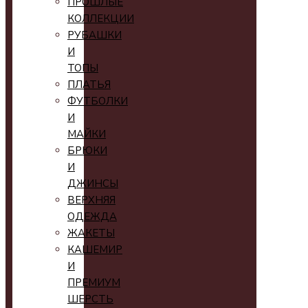
ПРОШЛЫЕ
КОЛЛЕКЦИИ
РУБАШКИ
И
ТОПЫ
ПЛАТЬЯ
ФУТБОЛКИ
И
МАЙКИ
БРЮКИ
И
ДЖИНСЫ
ВЕРХНЯЯ
ОДЕЖДА
ЖАКЕТЫ
КАШЕМИР
И
ПРЕМИУМ
ШЕРСТЬ