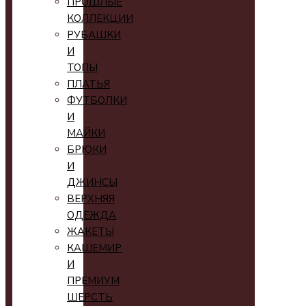
ПРОШЛЫЕ
КОЛЛЕКЦИИ
РУБАШКИ
И
ТОПЫ
ПЛАТЬЯ
ФУТБОЛКИ
И
МАЙКИ
БРЮКИ
И
ДЖИНСЫ
ВЕРХНЯЯ
ОДЕЖДА
ЖАКЕТЫ
КАШЕМИР
И
ПРЕМИУМ
ШЕРСТЬ