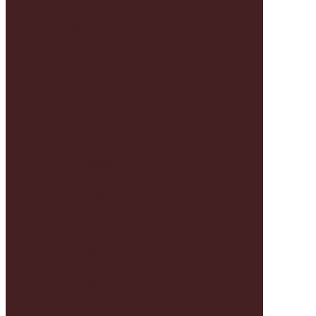
И
ТОПЫ
ПЛАТЬЯ
ФУТБОЛКИ
И
МАЙКИ
БРЮКИ
И
ДЖИНСЫ
ВЕРХНЯЯ
ОДЕЖДА
ЖАКЕТЫ