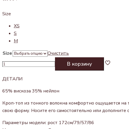
Size
XS
S
M
Size
Очистить
Количество
В корзину
товара
ТОП
ДЕТАЛИ
РОЗОВЫЙ
65% вискоза 35% нейлон
Кроп-топ из тонкого волокна комфортно ощущается на т
свою форму. Носите его самостоятельно или дополните 
Параметры
модели: рост 172см/79/57/86