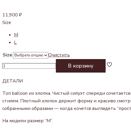
11,900
₽
Size
M
L
Size
Очистить
Количество
В корзину
товара
ТОП
ДЕТАЛИ
BALLOON
Топ balloon из хлопка. Чистый силуэт спереди сочетает
стилем. Плотный хлопок держит форму и красиво смотри
собранными образами — когда хочется выглядеть “просто”
На модели размер “М”.