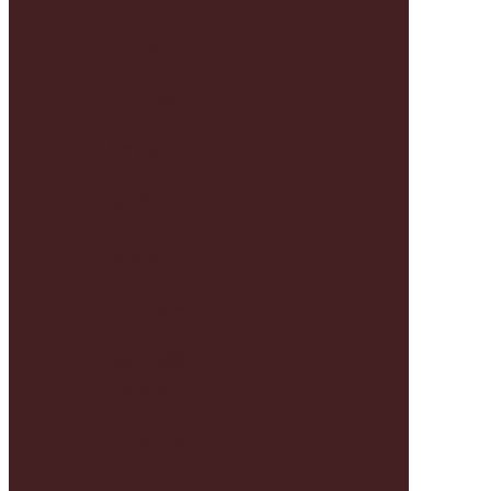
И
ТОПЫ
ПЛАТЬЯ
ФУТБОЛКИ
И
МАЙКИ
БРЮКИ
И
ДЖИНСЫ
ВЕРХНЯЯ
ОДЕЖДА
ЖАКЕТЫ