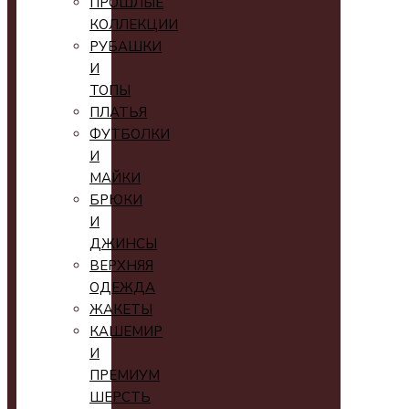
ПРОШЛЫЕ
КОЛЛЕКЦИИ
РУБАШКИ
И
ТОПЫ
ПЛАТЬЯ
ФУТБОЛКИ
И
МАЙКИ
БРЮКИ
И
ДЖИНСЫ
ВЕРХНЯЯ
ОДЕЖДА
ЖАКЕТЫ
КАШЕМИР
И
ПРЕМИУМ
ШЕРСТЬ