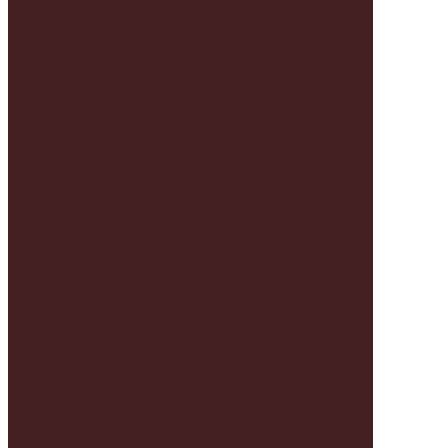
И
ТОПЫ
ПЛАТЬЯ
ФУТБОЛКИ
И
МАЙКИ
БРЮКИ
И
ДЖИНСЫ
ВЕРХНЯЯ
ОДЕЖДА
ЖАКЕТЫ