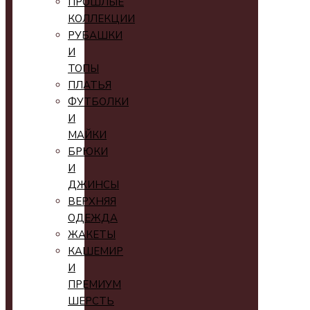
ПРОШЛЫЕ
КОЛЛЕКЦИИ
РУБАШКИ
И
ТОПЫ
ПЛАТЬЯ
ФУТБОЛКИ
И
МАЙКИ
БРЮКИ
И
ДЖИНСЫ
ВЕРХНЯЯ
ОДЕЖДА
ЖАКЕТЫ
КАШЕМИР
И
ПРЕМИУМ
ШЕРСТЬ