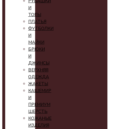
РУБАШКИ
И
ТОПЫ
ПЛАТЬЯ
ФУТБОЛКИ
И
МАЙКИ
БРЮКИ
И
ДЖИНСЫ
ВЕРХНЯЯ
ОДЕЖДА
ЖАКЕТЫ
КАШЕМИР
И
ПРЕМИУМ
ШЕРСТЬ
КОЖАНЫЕ
ИЗДЕЛИЯ