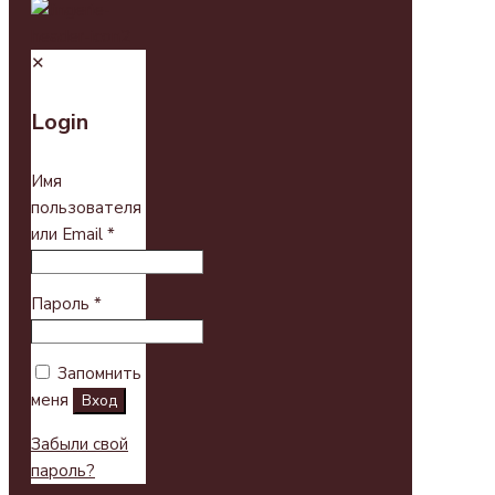
✕
Login
Имя
пользователя
или Email
*
Пароль
*
Запомнить
меня
Вход
Забыли свой
пароль?