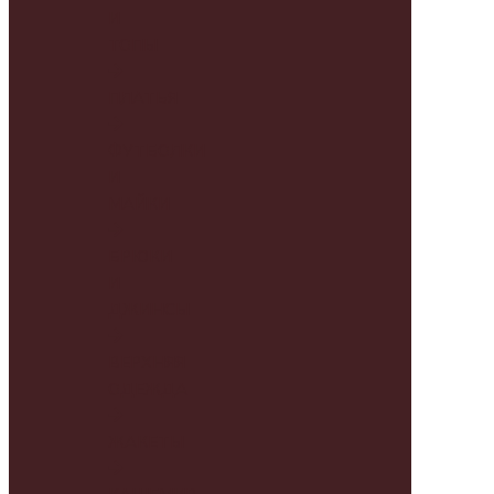
И
ТОПЫ
ПЛАТЬЯ
ФУТБОЛКИ
И
МАЙКИ
БРЮКИ
И
ДЖИНСЫ
ВЕРХНЯЯ
ОДЕЖДА
ЖАКЕТЫ